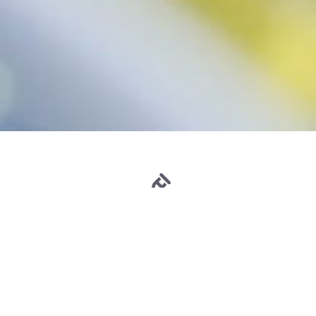
INSTALLATION COURANT FORT
Habitation, bâtiments industriels et tertiaires — projets neufs,
transformations et rénovations.